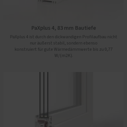
PaXabsolut 4 Therm, 83 mm Bautiefe
Die neueste Generation PaXabsolut kommt mit
modernem Design, Schallschutz in Serie und Sicherheit
PaXplus 4, 83 mm Bautiefe
bis RC3. Mit einem Uw-Wert von maximal 0,74 W/(m2K),
zusätzlicher Kerndämmung und bis zu 60 % Recyclat-
PaXplus 4 ist durch den dickwandigen Profilaufbau nicht
Anteil ein rundum nachhaltiges Kunststoff-Fenster.
nur äußerst stabil, sondern ebenso
konstruiert für gute Wärmedämmwerte bis zu 0,77
W/(m2K).