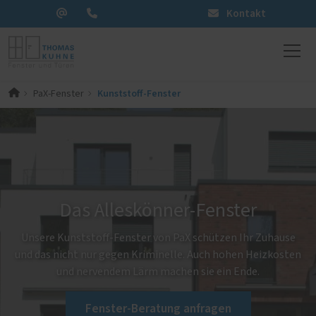
Kontakt
Kunststoff-Fenster
PaX-Fenster
Das Alleskönner-Fenster
Unsere Kunststoff-Fenster von PaX schützen Ihr Zuhause
und das nicht nur gegen Kriminelle. Auch hohen Heizkosten
und nervendem Lärm machen sie ein Ende.
Fenster-Beratung anfragen