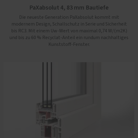
PaXabsolut 4, 83 mm Bautiefe
bis RC3. Mit einem Uw-Wert von maximal 0,74 W/(m2K)
und bis zu 60 % Recyclat-Anteil ein rundum nachhaltiges
Die neueste Generation PaXabsolut kommt mit
Kunststoff-Fenster.
modernem Design, Schallschutz in Serie und Sicherheit
bis RC3. Mit einem Uw-Wert von maximal 0,74 W/(m2K)
und bis zu 60 % Recyclat-Anteil ein rundum nachhaltiges
Kunststoff-Fenster.