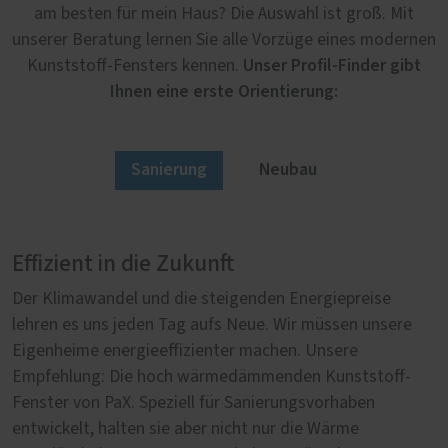
am besten für mein Haus? Die Auswahl ist groß. Mit
unserer Beratung lernen Sie alle Vorzüge eines modernen
Unser Profil-Finder gibt
Kunststoff-Fensters kennen.
Ihnen eine erste Orientierung:
Sanierung
Neubau
Effizient in die Zukunft
Von Anfang an richtig
Der Klimawandel und die steigenden Energiepreise
Im Neubau erfüllen unsere Kunststoff-Fenster von PaX
lehren es uns jeden Tag aufs Neue. Wir müssen unsere
höchste Anforderungen in der Wärmedämmung, in der
Eigenheime energieeffizienter machen. Unsere
Sicherheit und im Schallschutz. Denn wer neu baut, will
Empfehlung: Die hoch wärmedämmenden Kunststoff-
sicher gehen, dass er auch in Jahrzehnten noch ein
Fenster von PaX. Speziell für Sanierungsvorhaben
lebenswertes, sicheres und gleichzeitig nachhaltiges
entwickelt, halten sie aber nicht nur die Wärme
Zuhause hat. Umso wichtiger ist es bei der Auswahl der