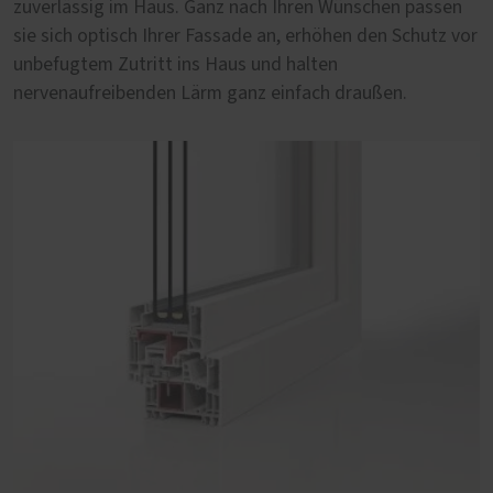
zuverlässig im Haus. Ganz nach Ihren Wünschen passen
Fenster auf Qualität und Langlebigkeit zu achten.
sie sich optisch Ihrer Fassade an, erhöhen den Schutz vor
unbefugtem Zutritt ins Haus und halten
nervenaufreibenden Lärm ganz einfach draußen.
PaXabsolut 4, 83 mm Bautiefe
Die neueste Generation PaXabsolut kommt mit
modernem Design, Schallschutz in Serie und Sicherheit