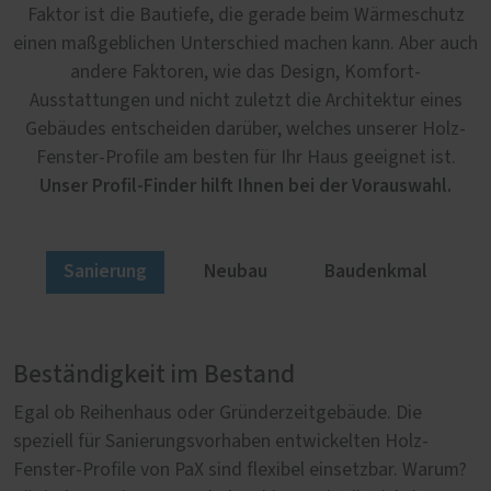
Faktor ist die Bautiefe, die gerade beim Wärmeschutz
einen maßgeblichen Unterschied machen kann. Aber auch
andere Faktoren, wie das Design, Komfort-
Ausstattungen und nicht zuletzt die Architektur eines
Gebäudes entscheiden darüber, welches unserer Holz-
Fenster-Profile am besten für Ihr Haus geeignet ist.
Unser Profil-Finder hilft Ihnen bei der Vorauswahl.
Sanierung
Neubau
Baudenkmal
Beständigkeit im Bestand
Nachhaltig im Neubau
Authentisch im Altbau
Egal ob Reihenhaus oder Gründerzeitgebäude. Die
Nachhaltigkeit spielt beim Bau neuer Häuser eine
Mit authentischen Fenstern erstrahlen altehrwürdige
speziell für Sanierungsvorhaben entwickelten Holz-
wichtige Rolle. Erneuerbare Energien, effiziente
Fassaden wieder im Glanz vergangener Tage. Doch nicht
Fenster-Profile von PaX sind flexibel einsetzbar. Warum?
Heiztechnik und moderne Dämmstoffe gehören zum
nur ein originalgetreues Aussehen ist im Fachwerk,