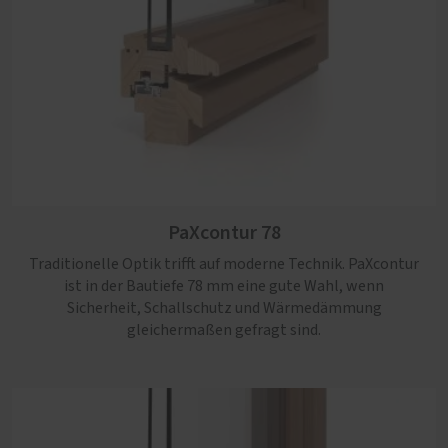
PaXpremium 92
PaXretro 68
Ein Profil mit dezenter Regenschutzschiene für
Das Profil überzeugt mit besonders schlanken
anspruchsvolle Bauvorhaben. Mit bis zu 92 mm Bautiefe
Ansichtsbreiten und eignet sich ideal zur authentischen
PaXcontur 78
erfüllt es höchste energetische und sicherheitsrelevante
Nachbildung historischer Fenster.
Anforderungen.
Traditionelle Optik trifft auf moderne Technik. PaXcontur
ist in der Bautiefe 78 mm eine gute Wahl, wenn
Sicherheit, Schallschutz und Wärmedämmung
gleichermaßen gefragt sind.