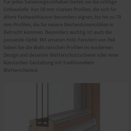
Für jedes Sanierungsvorhaben bieten sie die richtige
Standard. Unsere Holz-Fenster von PaX sind eine ideale
Altbau oder Baudenkmal von besonderer Bedeutung.
Einbautiefe. Von 58 mm starken Profilen, die sich für
Ergänzung. Sie entstehen aus einem nachwachsendem
Wer im Altbau wohnt, möchte genauso sicher,
ältere Fachwerkhäuser besonders eignen, bis hin zu 78
Rohstoff, der C02 speichert und tragen mit einer 3-fach
energieeffizient und komfortabel leben wie im Neubau.
mm-Profilen, die für neuere Bestandsimmobilien in
Wärmeschutzverglasung deutlich zum Energiesparen bei.
Unsere altbau- und denkmalgerechten Holz-Fenster von
Betracht kommen. Besonders wichtig ist auch die
Beim Thema nachhaltige Holzarten empfehlen wir
PaX Classic vereinen beides: historische Erscheinung für
passende Optik: Mit unseren Holz-Fenstern von PaX
Eucalyptus globulus. Es stammt aus nachverfolgbarem,
nahezu jeden Baustil und zeitgemäßen Wohnkomfort.
haben Sie die Wahl zwischen Profilen im modernen
FSC-zertifiziertem Anbau im Norden Spaniens.
Mehr erfahren
Design und dezenter Wetterschutzschiene oder einer
klassischen Gestaltung mit traditionellem
Wetterschenkel.