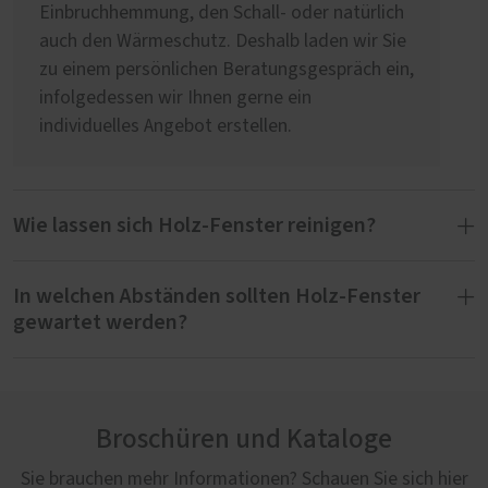
Einbruchhemmung, den Schall- oder natürlich
auch den Wärmeschutz. Deshalb laden wir Sie
zu einem persönlichen Beratungsgespräch ein,
infolgedessen wir Ihnen gerne ein
individuelles Angebot erstellen.
Wie lassen sich Holz-Fenster reinigen?
In welchen Abständen sollten Holz-Fenster
Zur Reinigung Ihrer Holz-Fenster verwenden
gewartet werden?
Sie ein pH-neutrales, möglichst mildes
Reinigungsmittel. Achten Sie darauf, dass das
Reinigungsmittel und das Tuch nicht scheuert
Wir empfehlen, die Fenster einmal im Jahr zu
oder kratzt. Beste Ergebnisse erzielen Sie mit
warten. Dazu gehört die Kontrolle der Holz-
dem Werterhaltungs- oder Pflege-Set von
Broschüren und Kataloge
Oberfläche - innen wie außen - auf
PaX, das wir Ihnen, sofern Sie es nicht schon
Beschädigungen sowie die Wartung der
Sie brauchen mehr Informationen? Schauen Sie sich hier