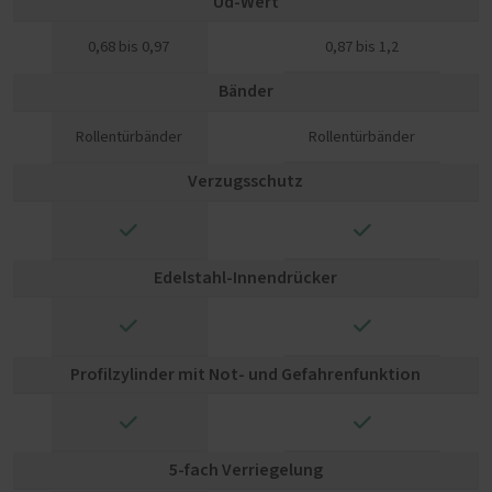
Ud-Wert
0,68 bis 0,97
0,87 bis 1,2
Bänder
Rollentürbänder
Rollentürbänder
Verzugsschutz
✓
✓
Edelstahl-Innendrücker
✓
✓
Profilzylinder mit Not- und Gefahrenfunktion
✓
✓
5-fach Verriegelung