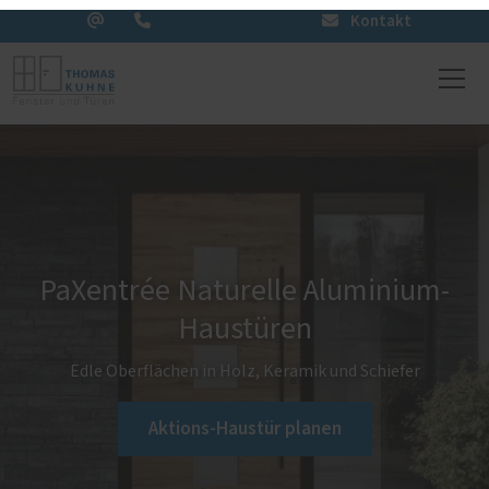
Kontakt
PaXentrée Naturelle Aluminium-
Haustüren
Edle Oberflächen in Holz, Keramik und Schiefer
Aktions-Haustür planen